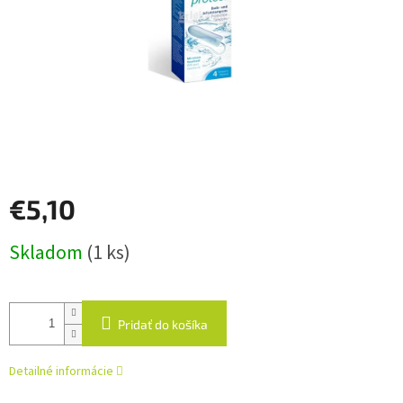
€5,10
Jednotková
Skladom
(1 ks)
cena:
Pridať do košíka
Detailné informácie