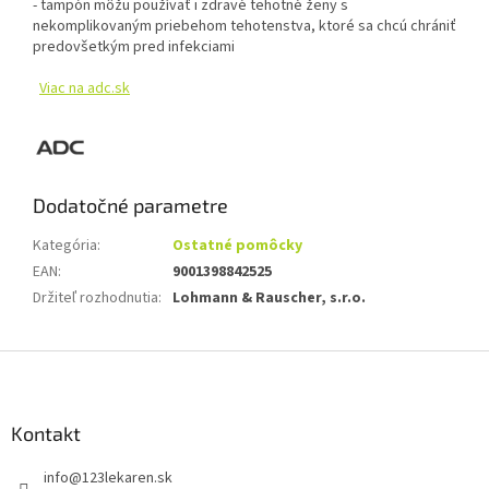
- tampón môžu používať i zdravé tehotné ženy s
nekomplikovaným priebehom tehotenstva, ktoré sa chcú chrániť
predovšetkým pred infekciami
Viac na adc.sk
Dodatočné parametre
Kategória
:
Ostatné pomôcky
EAN
:
9001398842525
Držiteľ rozhodnutia
:
Lohmann & Rauscher, s.r.o.
Z
á
p
ä
Kontakt
t
info
@
123lekaren.sk
i