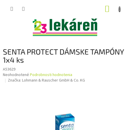
Prejsť
NÁKUP
na
obsah
KOŠÍK
SENTA PROTECT DÁMSKE TAMPÓNY
1x4 ks
A53629
Priemerné
Neohodnotené
Podrobnosti hodnotenia
hodnotenie
Značka:
Lohmann & Rauscher GmbH & Co. KG
produktu
je
0,0
z
5
hviezdičiek.