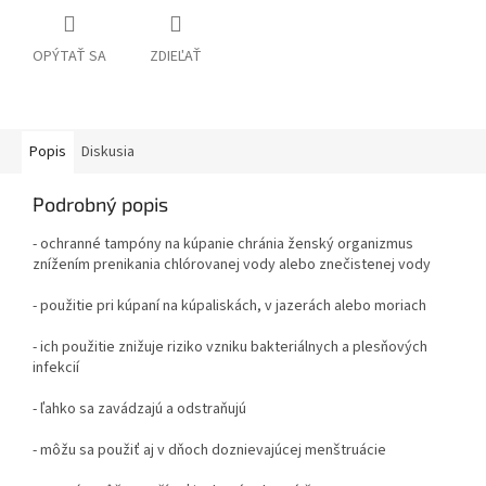
OPÝTAŤ SA
ZDIEĽAŤ
Popis
Diskusia
Podrobný popis
- ochranné tampóny na kúpanie chránia ženský organizmus
znížením prenikania chlórovanej vody alebo znečistenej vody
- použitie pri kúpaní na kúpaliskách, v jazerách alebo moriach
- ich použitie znižuje riziko vzniku bakteriálnych a plesňových
infekcií
- ľahko sa zavádzajú a odstraňujú
- môžu sa použiť aj v dňoch doznievajúcej menštruácie