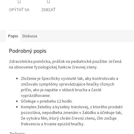
OPÝTAŤ SA
ZDIEĽAŤ
Popis
Diskusia
Podrobný popis
Zdravotnícka pomôcka, prášok na pediatrické použitie. Určená
na obnovenie fyziologickej funkcie črevnej steny.
Zloženie je špecificky vyvinuté tak, aby kontrolovalo a
znižovalo symptómy sprevádzajúce hnačky rôznych
príčin, ako je napätie v oblasti brucha a časté
vyprázdňovanie.
Účinkuje v priebehu 12 hodín.
Komplex želatíny a kyseliny trieslovej, z ktorého produkt
pozostáva, nepodlieha zmenám v žalúdku a účinkuje tak,
že vytvára film, ktorý chráni črevnú stenu, čím znižuje
frekvenciu a trvanie epizód hnačky.