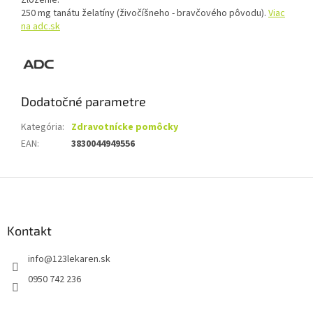
Zloženie:
250 mg tanátu želatíny (živočíšneho - bravčového pôvodu).
Viac
na adc.sk
Dodatočné parametre
Kategória
:
Zdravotnícke pomôcky
EAN
:
3830044949556
Z
á
p
ä
Kontakt
t
info
@
123lekaren.sk
i
e
0950 742 236