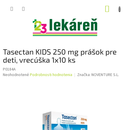
Prejsť
NÁKUP
na
obsah
KOŠÍK
Tasectan KIDS 250 mg prášok pre
deti, vrecúška 1x10 ks
P0184A
Priemerné
Neohodnotené
Podrobnosti hodnotenia
Značka:
NOVENTURE S.L.
hodnotenie
produktu
je
0,0
z
5
hviezdičiek.