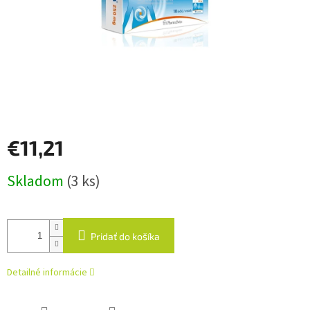
€11,21
Jednotková
Skladom
(3 ks)
cena:
Pridať do košíka
Detailné informácie