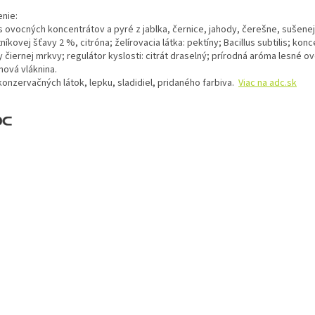
enie:
 ovocných koncentrátov a pyré z jablka, černice, jahody, čerešne, sušenej
níkovej šťavy 2 %, citróna; želírovacia látka: pektíny; Bacillus subtilis; konc
 čiernej mrkvy; regulátor kyslosti: citrát draselný; prírodná aróma lesné ov
nová vláknina.
konzervačných látok, lepku, sladidiel, pridaného farbiva.
Viac na adc.sk