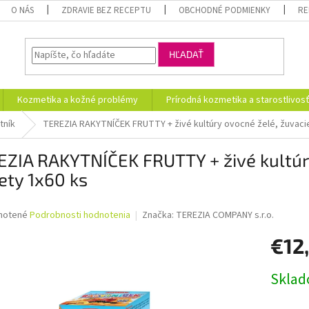
O NÁS
ZDRAVIE BEZ RECEPTU
OBCHODNÉ PODMIENKY
RE
HĽADAŤ
Kozmetika a kožné problémy
Prírodná kozmetika a starostlivos
tník
TEREZIA RAKYTNÍČEK FRUTTY + živé kultúry ovocné želé, žuvacie
ZIA RAKYTNÍČEK FRUTTY + živé kultúry
ety 1x60 ks
né
notené
Podrobnosti hodnotenia
Značka:
TEREZIA COMPANY s.r.o.
nie
€12
u
Jednotk
Skla
cena:
iek.