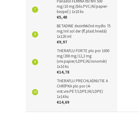
Panadol FEMINA tbl flm 500
mg/10 mg (blis.PVC/Al/papier-
bezpeč.) 1x10 ks
€5,48
BETADINE dezinfekčné mydlo 75
mg/ml sol der (fľ.plast.hnedá)
1x120 ml
€9,97
THERAFLU FORTE plo por 1000
mg/200 mg/12,2 mg
(vre.papier/LDPE/Al/ionomér)
1x10 ks
€14,78
THERAFLU PRECHLADNUTIE A
CHRÍPKA plo por (4-
vrst.vre.PET/LDPE/Al/LDPE)
1x14 ks
€14,69
Z
á
p
ä