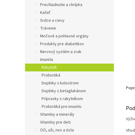
Prechladnutie a chrípka
Kašeľ
Srdce a cievy
Trávenie
Močové a pohlavné orgány
Produkty pre diabetikov
Nervový systém a zrak
Imunita
Rakytník
Probiotiká
Doplnky s kolostrom
Popi
Doplnky s betaglukánom
Prípravky s rakytníkom
Probiotiká pre imunitu
Pod
Vitamíny a minerály
Výži
Vitamíny pre deti
Oči, uši, nos a ústa
Vhod