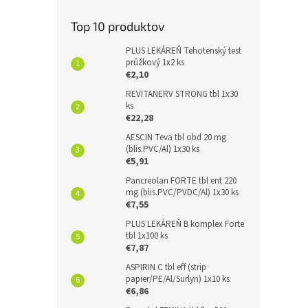
Top 10 produktov
PLUS LEKÁREŇ Tehotenský test
prúžkový 1x2 ks
€2,10
REVITANERV STRONG tbl 1x30
ks
€22,28
AESCIN Teva tbl obd 20 mg
(blis.PVC/Al) 1x30 ks
€5,91
Pancreolan FORTE tbl ent 220
mg (blis.PVC/PVDC/Al) 1x30 ks
€7,55
PLUS LEKÁREŇ B komplex Forte
tbl 1x100 ks
€7,87
ASPIRIN C tbl eff (strip
papier/PE/Al/Surlyn) 1x10 ks
€6,86