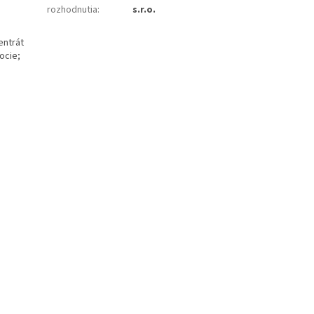
rozhodnutia
:
s.r.o.
entrát
ocie;