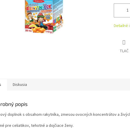
Detailné 
TLAČ
s
Diskusia
robný popis
vový doplnok s obsahom rakytníka, zmesou ovocných koncentrátov a živých 
né pre celiatikov, tehotné a dojčiace ženy.