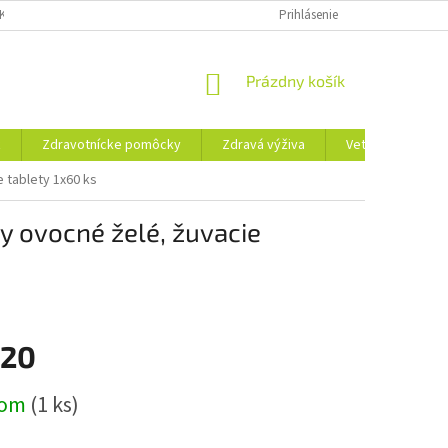
KLAMAČNÝ FORMULÁR
REKLAMAČNÝ PORIADOK
Prihlásenie
PODMIENKY OCHRA
NÁKUPNÝ
Prázdny košík
KOŠÍK
ť
Zdravotnícke pomôcky
Zdravá výživa
Veterina
T
 tablety 1x60 ks
 ovocné želé, žuvacie
,20
ová
dom
(1 ks)