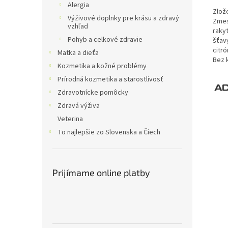
Alergia
Zlož
Výživové doplnky pre krásu a zdravý
Zmes
vzhľad
rakyt
Pohyb a celkové zdravie
šťavy
citró
Matka a dieťa
Bez 
Kozmetika a kožné problémy
Prírodná kozmetika a starostlivosť
Zdravotnícke pomôcky
Zdravá výživa
Veterina
To najlepšie zo Slovenska a Čiech
Prijímame online platby