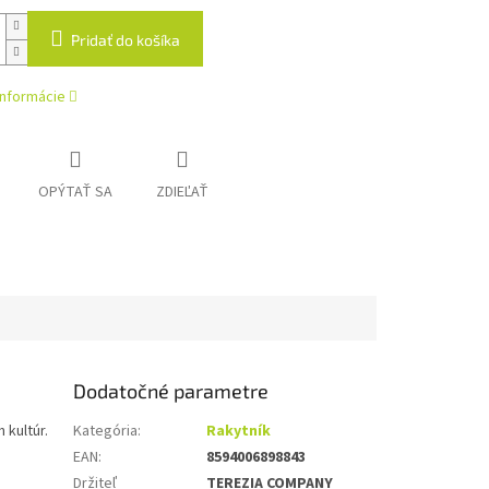
Pridať do košíka
informácie
OPÝTAŤ SA
ZDIEĽAŤ
Dodatočné parametre
kultúr.
Kategória
:
Rakytník
EAN
:
8594006898843
Držiteľ
TEREZIA COMPANY