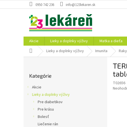
Prejsť
0950 742 236
info@123lekaren.sk
na
obsah
Akcie
Lieky a doplnky výživy
Matka a dieťa
Domov
Lieky a doplnky výživy
Imunita
Raky
B
TERE
o
Preskočiť
č
tabl
Kategórie
kategórie
n
T02656
ý
Akcie
Priemer
Neohod
p
hodnote
Lieky a doplnky výživy
a
produkt
Pre diabetikov
n
je
e
Pre krásu
0,0
z
l
Bolesť
5
Liečenie rán
hviezdič