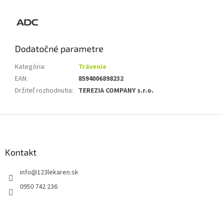
Dodatočné parametre
Kategória
:
Trávenie
EAN
:
8594006898232
Držiteľ rozhodnutia
:
TEREZIA COMPANY s.r.o.
Z
á
p
ä
Kontakt
t
info
@
123lekaren.sk
i
e
0950 742 236