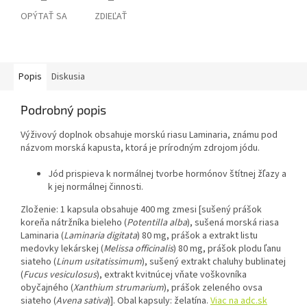
OPÝTAŤ SA
ZDIEĽAŤ
Popis
Diskusia
Podrobný popis
Výživový doplnok obsahuje morskú riasu Laminaria, známu pod
názvom morská kapusta, ktorá je prírodným zdrojom jódu.
Jód prispieva k normálnej tvorbe hormónov štítnej žľazy a
k jej normálnej činnosti.
Zloženie: 1 kapsula obsahuje 400 mg zmesi [sušený prášok
koreňa nátržníka bieleho (
Potentilla alba
), sušená morská riasa
Laminaria (
Laminaria digitata
) 80 mg, prášok a extrakt listu
medovky lekárskej (
Melissa officinalis
) 80 mg, prášok plodu ľanu
siateho (
Linum usitatissimum
), sušený extrakt chaluhy bublinatej
(
Fucus vesiculosus
), extrakt kvitnúcej vňate voškovníka
obyčajného (
Xanthium strumarium
), prášok zeleného ovsa
siateho (
Avena sativa
)]. Obal kapsuly: želatína.
Viac na adc.sk