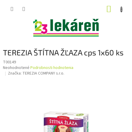
Prejsť
NÁKUP
na
obsah
KOŠÍK
TEREZIA ŠTÍTNA ŽĽAZA cps 1x60 ks
T00149
Priemerné
Neohodnotené
Podrobnosti hodnotenia
hodnotenie
Značka:
TEREZIA COMPANY s.r.o.
produktu
je
0,0
z
5
hviezdičiek.