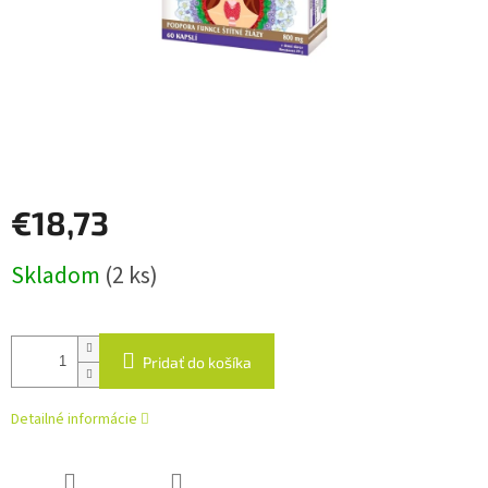
€18,73
Jednotková
Skladom
(2 ks)
cena:
Pridať do košíka
Detailné informácie