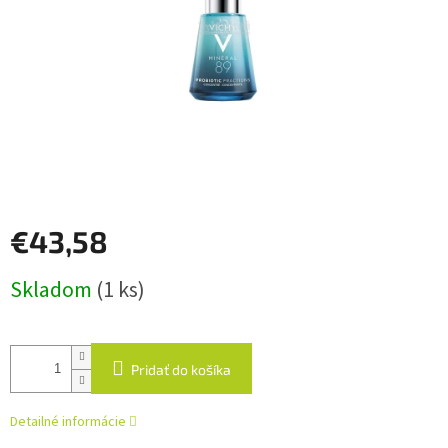
€43,58
Jednotková
Skladom
(1 ks)
cena:
Pridať do košíka
Detailné informácie