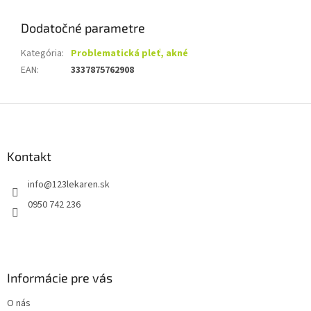
Dodatočné parametre
Kategória
:
Problematická pleť, akné
EAN
:
3337875762908
Z
á
p
ä
Kontakt
t
info
@
123lekaren.sk
i
e
0950 742 236
Informácie pre vás
O nás