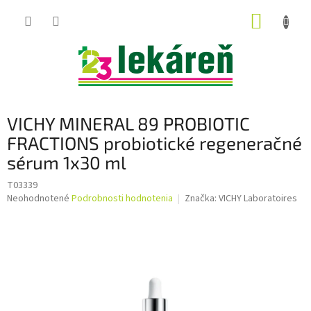
Prejsť
NÁKUP
na
obsah
KOŠÍK
VICHY MINERAL 89 PROBIOTIC
FRACTIONS probiotické regeneračné
sérum 1x30 ml
T03339
Priemerné
Neohodnotené
Podrobnosti hodnotenia
Značka:
VICHY Laboratoires
hodnotenie
produktu
je
0,0
z
5
hviezdičiek.