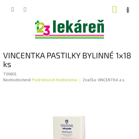
Prejsť
NÁKUP
na
obsah
KOŠÍK
VINCENTKA PASTILKY BYLINNÉ 1x18
ks
T00601
Priemerné
Neohodnotené
Podrobnosti hodnotenia
Značka:
VINCENTKA a.s.
hodnotenie
produktu
je
0,0
z
5
hviezdičiek.