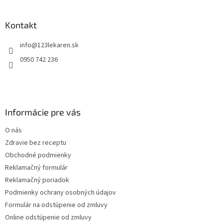
á
p
ä
Kontakt
t
info
@
123lekaren.sk
i
e
0950 742 236
Informácie pre vás
O nás
Zdravie bez receptu
Obchodné podmienky
Reklamačný formulár
Reklamačný poriadok
Podmienky ochrany osobných údajov
Formulár na odstúpenie od zmluvy
Online odstúpenie od zmluvy