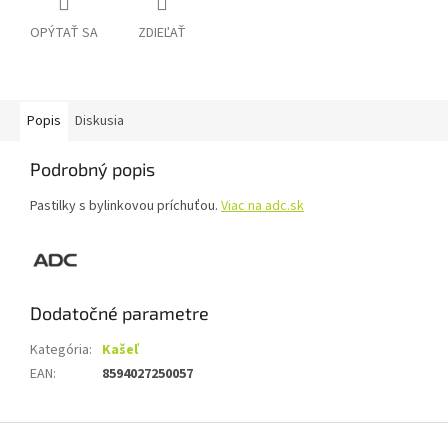
OPÝTAŤ SA
ZDIEĽAŤ
Popis
Diskusia
Podrobný popis
Pastilky s bylinkovou príchuťou.
Viac na adc.sk
Dodatočné parametre
Kategória
:
Kašeľ
EAN
:
8594027250057
Z