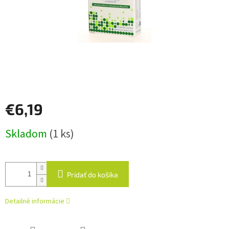
€6,19
Jednotková
Skladom
(1 ks)
cena:
Pridať do košíka
Detailné informácie