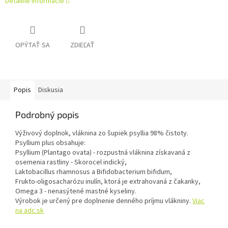
Detailné informácie
OPÝTAŤ SA
ZDIEĽAŤ
Popis
Diskusia
Podrobný popis
Výživový doplnok, vláknina zo šupiek psyllia 98% čistoty.
Psyllium plus obsahuje:
Psyllium (Plantago ovata) - rozpustná vláknina získavaná z
osemenia rastliny - Skorocel indický,
Laktobacillus rhamnosus a Bifidobacterium bifidum,
Frukto-oligosacharózu inulín, ktorá je extrahovaná z čakanky,
Omega 3 - nenasýtené mastné kyseliny.
Výrobok je určený pre doplnenie denného príjmu vlákniny.
Viac
na adc.sk