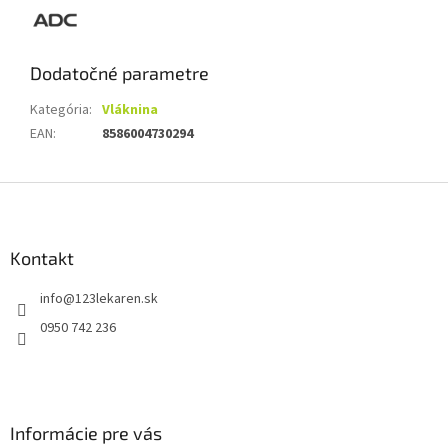
Dodatočné parametre
Kategória
:
Vláknina
EAN
:
8586004730294
Z
á
p
ä
Kontakt
t
info
@
123lekaren.sk
i
e
0950 742 236
Informácie pre vás