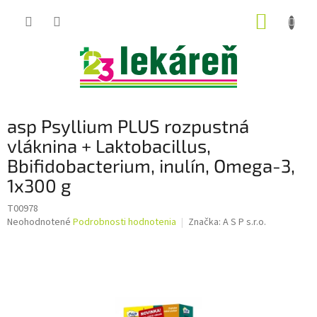
Prejsť
NÁKUP
na
obsah
KOŠÍK
asp Psyllium PLUS rozpustná
vláknina + Laktobacillus,
Bbifidobacterium, inulín, Omega-3,
1x300 g
T00978
Priemerné
Neohodnotené
Podrobnosti hodnotenia
Značka:
A S P s.r.o.
hodnotenie
produktu
je
0,0
z
5
hviezdičiek.