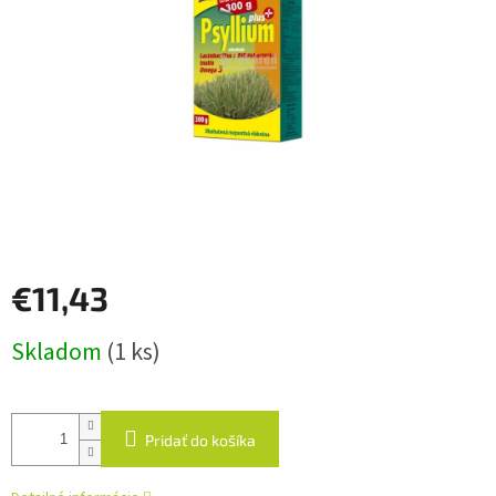
€11,43
Jednotková
Skladom
(1 ks)
cena:
Pridať do košíka