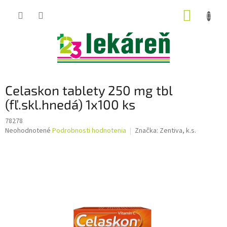
Prejsť
NÁKUP
na
obsah
KOŠÍK
Celaskon tablety 250 mg tbl
(fľ.skl.hnedá) 1x100 ks
78278
Priemerné
Neohodnotené
Podrobnosti hodnotenia
Značka:
Zentiva, k.s.
hodnotenie
produktu
je
0,0
z
5
hviezdičiek.