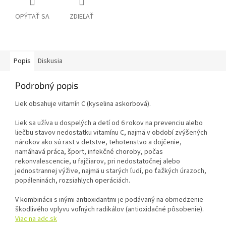
OPÝTAŤ SA
ZDIEĽAŤ
Popis
Diskusia
Podrobný popis
Liek obsahuje vitamín C (kyselina askorbová).
Liek sa užíva u dospelých a detí od 6 rokov na prevenciu alebo
liečbu stavov nedostatku vitamínu C, najmä v období zvýšených
nárokov ako sú rast v detstve, tehotenstvo a dojčenie,
namáhavá práca, šport, infekčné choroby, počas
rekonvalescencie, u fajčiarov, pri nedostatočnej alebo
jednostrannej výžive, najmä u starých ľudí, po ťažkých úrazoch,
popáleninách, rozsiahlych operáciách.
V kombinácii s inými antioxidantmi je podávaný na obmedzenie
škodlivého vplyvu voľných radikálov (antioxidačné pôsobenie).
Viac na adc.sk