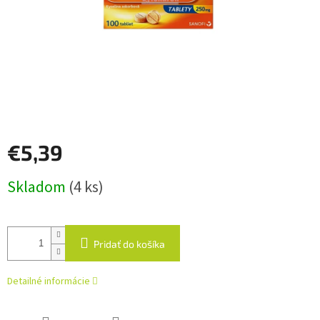
€5,39
Jednotková
Skladom
(4 ks)
cena:
Pridať do košíka
Detailné informácie