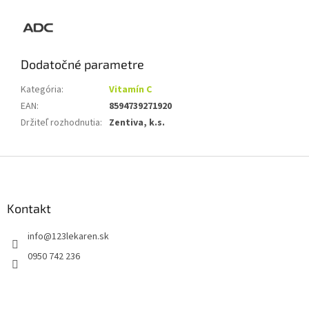
Dodatočné parametre
Kategória
:
Vitamín C
EAN
:
8594739271920
Držiteľ rozhodnutia
:
Zentiva, k.s.
Z
á
p
ä
Kontakt
t
info
@
123lekaren.sk
i
e
0950 742 236