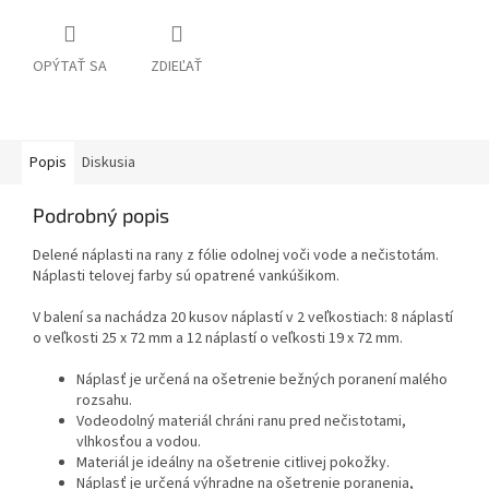
OPÝTAŤ SA
ZDIEĽAŤ
Popis
Diskusia
Podrobný popis
Delené náplasti na rany z fólie odolnej voči vode a nečistotám.
Náplasti telovej farby sú opatrené vankúšikom.
V balení sa nachádza 20 kusov náplastí v 2 veľkostiach: 8 náplastí
o veľkosti 25 x 72 mm a 12 náplastí o veľkosti 19 x 72 mm.
Náplasť je určená na ošetrenie bežných poranení malého
rozsahu.
Vodeodolný materiál chráni ranu pred nečistotami,
vlhkosťou a vodou.
Materiál je ideálny na ošetrenie citlivej pokožky.
Náplasť je určená výhradne na ošetrenie poranenia,