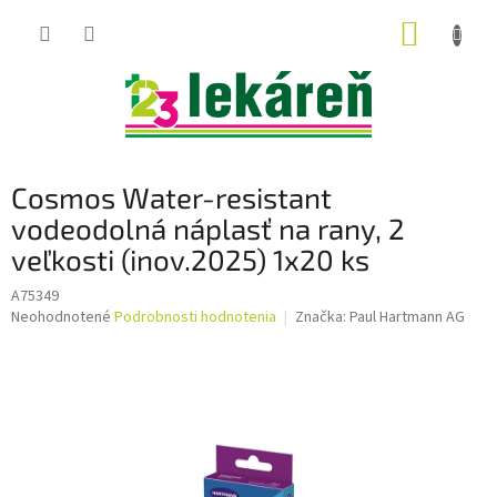
Prejsť
NÁKUP
na
obsah
KOŠÍK
Cosmos Water-resistant
vodeodolná náplasť na rany, 2
veľkosti (inov.2025) 1x20 ks
A75349
Priemerné
Neohodnotené
Podrobnosti hodnotenia
Značka:
Paul Hartmann AG
hodnotenie
produktu
je
0,0
z
5
hviezdičiek.