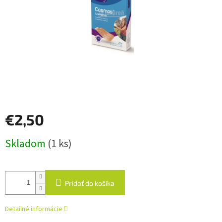
€2,50
Jednotková
Skladom
(1 ks)
cena:
Pridať do košíka
Detailné informácie