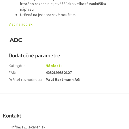
ktorého rozsah nie je väčší ako veľkosť vankúšika
náplasti.
Určená na jednorazové použitie.
Viac na adc.sk
Dodatočné parametre
Kategória
:
Náplasti
EAN
:
4052199532127
Držiteľ rozhodnutia
:
Paul Hartmann AG
Z
á
p
ä
Kontakt
t
info
@
123lekaren.sk
i