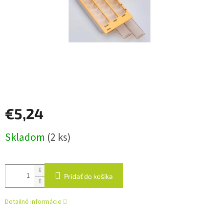
€5,24
Jednotková
Skladom
(2 ks)
cena:
Pridať do košíka
Detailné informácie