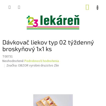
Prejsť
NÁKUP
na
obsah
KOŠÍK
Dávkovač liekov typ 02 týždenný
broskyňový 1x1 ks
T00731
Priemerné
Neohodnotené
Podrobnosti hodnotenia
hodnotenie
Značka:
OBZOR vyrobni druzstvo Zlin
produktu
je
0,0
z
5
hviezdičiek.