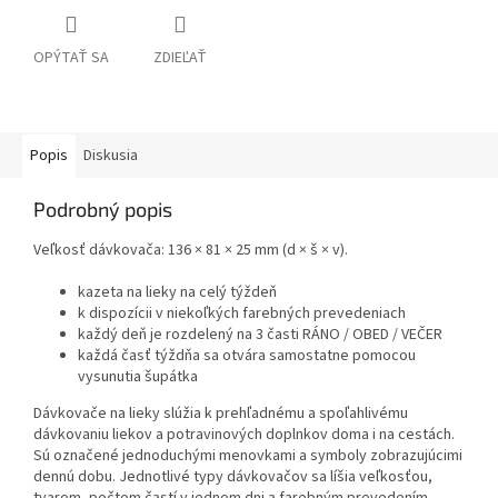
OPÝTAŤ SA
ZDIEĽAŤ
Popis
Diskusia
Podrobný popis
Veľkosť dávkovača: 136 × 81 × 25 mm (d × š × v).
kazeta na lieky na celý týždeň
k dispozícii v niekoľkých farebných prevedeniach
každý deň je rozdelený na 3 časti RÁNO / OBED / VEČER
každá časť týždňa sa otvára samostatne pomocou
vysunutia šupátka
Dávkovače na lieky slúžia k prehľadnému a spoľahlivému
dávkovaniu liekov a potravinových doplnkov doma i na cestách.
Sú označené jednoduchými menovkami a symboly zobrazujúcimi
dennú dobu. Jednotlivé typy dávkovačov sa líšia veľkosťou,