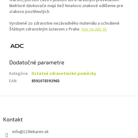
tvarom, počtom častí v jednom dni a farebným prevedením.
Niektoré dávkovače majú tiež hmatovo znakové odlíšenie pre
zrakovo postihnutých.
Vyrobené zo zdravotne nezávadného materiálu a schválené
Štátnym zdravotným ústavom v Prahe.
Viac na adc.sk
Dodatočné parametre
Kategória
:
Ostatné zdravotnícké pomôcky
EAN
:
8591078392965
Z
á
p
ä
Kontakt
t
info
@
123lekaren.sk
i