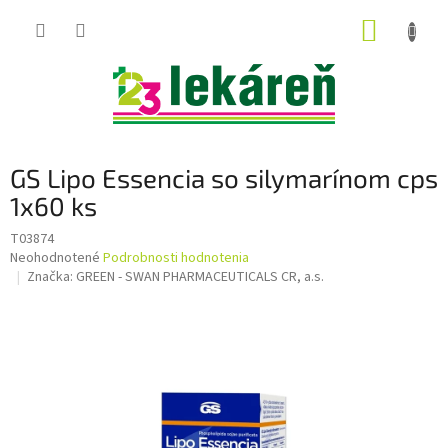
Prejsť
NÁKUP
na
obsah
KOŠÍK
GS Lipo Essencia so silymarínom cps
1x60 ks
T03874
Priemerné
Neohodnotené
Podrobnosti hodnotenia
hodnotenie
Značka:
GREEN - SWAN PHARMACEUTICALS CR, a.s.
produktu
je
0,0
z
5
hviezdičiek.