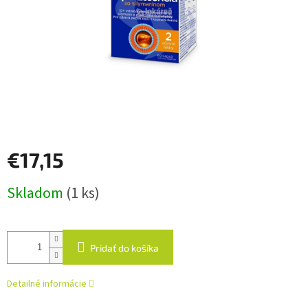
€17,15
Jednotková
Skladom
(1 ks)
cena:
Pridať do košíka
Detailné informácie