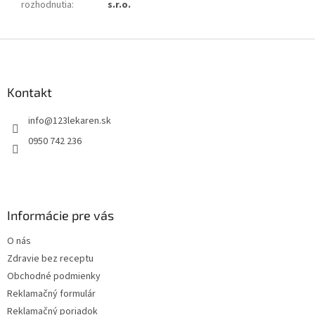
rozhodnutia
:
s.r.o.
Z
á
p
ä
Kontakt
t
info
@
123lekaren.sk
i
e
0950 742 236
Informácie pre vás
O nás
Zdravie bez receptu
Obchodné podmienky
Reklamačný formulár
Reklamačný poriadok