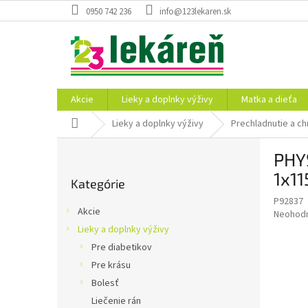
Prejsť
0950 742 236
info@123lekaren.sk
na
obsah
Akcie
Lieky a doplnky výživy
Matka a dieťa
Domov
Lieky a doplnky výživy
Prechladnutie a ch
B
PHY
o
Preskočiť
č
1x11
Kategórie
kategórie
n
P92837
ý
Akcie
Priemer
Neohod
p
hodnote
Lieky a doplnky výživy
a
produkt
Pre diabetikov
n
je
e
Pre krásu
0,0
z
l
Bolesť
5
Liečenie rán
hviezdič