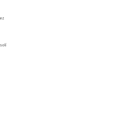
bez
solí