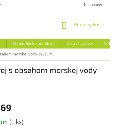
KLAMAČNÝ FORMULÁR
REKLAMAČNÝ PORIADOK
Prihlásenie
PODMIENKY OCHRA
NÁKUPNÝ
Prázdny košík
KOŠÍK
ť
Zdravotnícke pomôcky
Zdravá výživa
Veterina
T
bsahom morskej vody 1x115 ml
ej s obsahom morskej vody
,69
ová
dom
(1 ks)