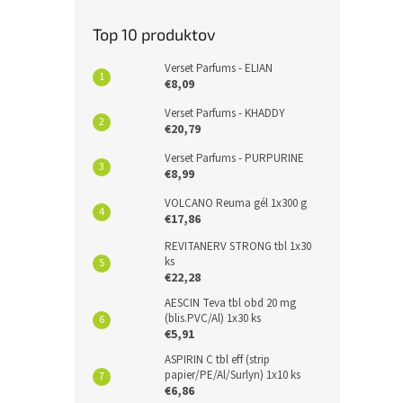
Top 10 produktov
Verset Parfums - ELIAN
€8,09
Verset Parfums - KHADDY
€20,79
Verset Parfums - PURPURINE
€8,99
VOLCANO Reuma gél 1x300 g
€17,86
REVITANERV STRONG tbl 1x30
ks
€22,28
AESCIN Teva tbl obd 20 mg
(blis.PVC/Al) 1x30 ks
€5,91
ASPIRIN C tbl eff (strip
papier/PE/Al/Surlyn) 1x10 ks
€6,86