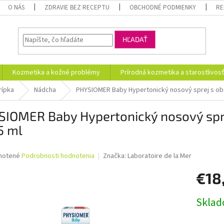
O NÁS
ZDRAVIE BEZ RECEPTU
OBCHODNÉ PODMIENKY
RE
HĽADAŤ
Kozmetika a kožné problémy
Prírodná kozmetika a starostlivos
rípka
Nádcha
PHYSIOMER Baby Hypertonický nosový sprej s o
SIOMER Baby Hypertonický nosový spr
5 ml
né
notené
Podrobnosti hodnotenia
Značka:
Laboratoire de la Mer
nie
€18
u
Jednotk
Skla
cena:
iek.