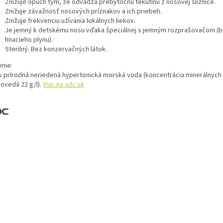
Znižuje opuch tým, že odvádza prebytočnú tekutinu z nosovej sliznice.
Znižuje závažnosť nosových príznakov a ich priebeh.
Znižuje frekvenciu užívania lokálnych liekov.
Je jemný k detskému nosu vďaka špeciálnej s jemným rozprašovačom (
hnacieho plynu).
Sterilný. Bez konzervačných látok.
enie:
 prírodná neriedená hypertonická morská voda (koncentrácia minerálnych 
ovedá 22 g/l).
Viac na adc.sk