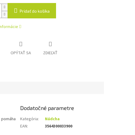
Pridať do košíka
informácie
OPÝTAŤ SA
ZDIEĽAŤ
Dodatočné parametre
a, pomáha
Kategória
:
Nádcha
EAN
:
3564300033900