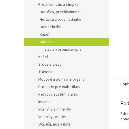
Prechladnutie a chrípka
Horúčka, prechladnutie
Horúčka a prechladnutie
Bolesť hrdla
Kašeľ
Nádcha
Inhalácia a aromaterapia
Kašeľ
Srdce a cievy
Trávenie
Močové a pohlavné orgány
Popi
Produkty pre diabetikov
Nervový systém a zrak
Imunita
Pod
Vitamíny a minerály
Zdra
Vitamíny pre deti
obno
Oči, uši, nos a ústa