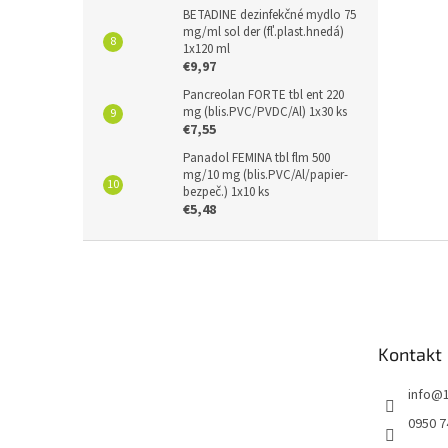
BETADINE dezinfekčné mydlo 75
mg/ml sol der (fľ.plast.hnedá)
1x120 ml
€9,97
Pancreolan FORTE tbl ent 220
mg (blis.PVC/PVDC/Al) 1x30 ks
€7,55
Panadol FEMINA tbl flm 500
mg/10 mg (blis.PVC/Al/papier-
bezpeč.) 1x10 ks
€5,48
Z
á
p
ä
t
Kontakt
i
e
info
@
0950 7