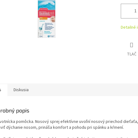
Detailné 
TLAČ
s
Diskusia
robný popis
votnícka pomôcka. Nosový sprej efektívne uvoľní nosový priechod dieťať
viť dýchanie nosom, prináša komfort a pohodu pri spánku a kŕmení.