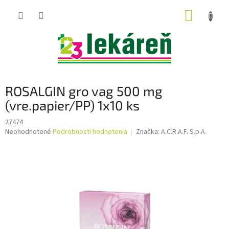
Prejsť
NÁKUP
na
obsah
KOŠÍK
ROSALGIN gro vag 500 mg
(vre.papier/PP) 1x10 ks
27474
Priemerné
Neohodnotené
Podrobnosti hodnotenia
Značka:
A.C.R.A.F. S.p.A.
hodnotenie
produktu
je
0,0
z
5
hviezdičiek.