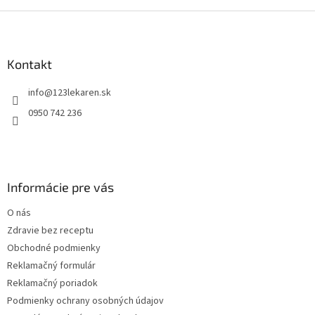
Z
á
p
ä
Kontakt
t
info
@
123lekaren.sk
i
e
0950 742 236
Informácie pre vás
O nás
Zdravie bez receptu
Obchodné podmienky
Reklamačný formulár
Reklamačný poriadok
Podmienky ochrany osobných údajov