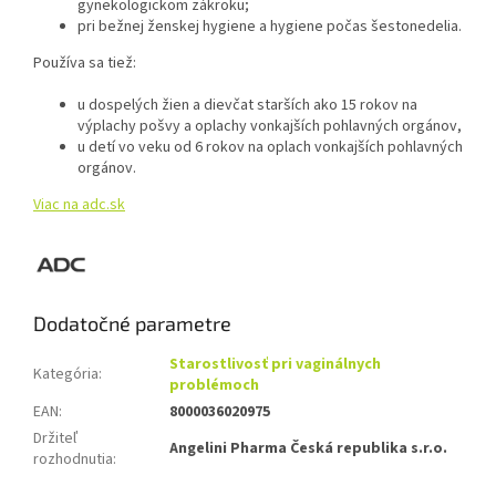
gynekologickom zákroku;
pri bežnej ženskej hygiene a hygiene počas šestonedelia.
Používa sa tiež:
u dospelých žien a dievčat starších ako 15 rokov na
výplachy pošvy a oplachy vonkajších pohlavných orgánov,
u detí vo veku od 6 rokov na oplach vonkajších pohlavných
orgánov.
Viac na adc.sk
Dodatočné parametre
Starostlivosť pri vaginálnych
Kategória
:
problémoch
EAN
:
8000036020975
Držiteľ
Angelini Pharma Česká republika s.r.o.
rozhodnutia
: