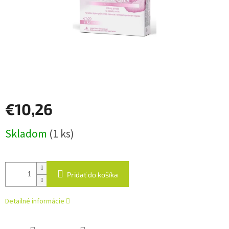
€10,26
Jednotková
Skladom
(1 ks)
cena:
Pridať do košíka
Detailné informácie