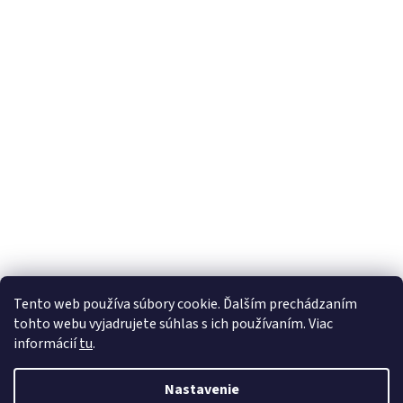
Tento web používa súbory cookie. Ďalším prechádzaním
tohto webu vyjadrujete súhlas s ich používaním. Viac
informácií
tu
.
Nastavenie
Vytvoril Shoptet