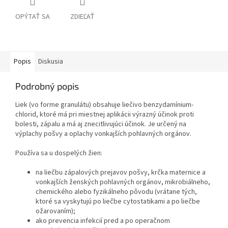
OPÝTAŤ SA
ZDIEĽAŤ
Popis
Diskusia
Podrobný popis
Liek (vo forme granulátu) obsahuje liečivo benzydamínium-
chlorid, ktoré má pri miestnej aplikácii výrazný účinok proti
bolesti, zápalu a má aj znecitlivujúci účinok. Je určený na
výplachy pošvy a oplachy vonkajších pohlavných orgánov.
Používa sa u dospelých žien:
na liečbu zápalových prejavov pošvy, krčka maternice a
vonkajších ženských pohlavných orgánov, mikrobiálneho,
chemického alebo fyzikálneho pôvodu (vrátane tých,
ktoré sa vyskytujú po liečbe cytostatikami a po liečbe
ožarovaním);
ako prevencia infekcií pred a po operačnom