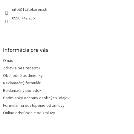
t
info
@
123lekaren.sk
i
e
0950 742 236
Informácie pre vás
O nás
Zdravie bez receptu
Obchodné podmienky
Reklamačný formulár
Reklamačný poriadok
Podmienky ochrany osobných údajov
Formulár na odstúpenie od zmluvy
Online odstúpenie od zmluvy