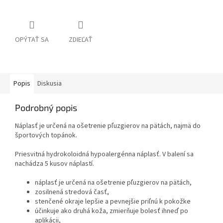
OPÝTAŤ SA
ZDIEĽAŤ
Popis
Diskusia
Podrobný popis
Náplasť je určená na ošetrenie pľuzgierov na pätách, najmä do
športových topánok.
Priesvitná hydrokoloidná hypoalergénna náplasť. V balení sa
nachádza 5 kusov náplastí.
náplasť je určená na ošetrenie pľuzgierov na pätách,
zosilnená stredová časť,
stenčené okraje lepšie a pevnejšie priľnú k pokožke
účinkuje ako druhá koža, zmierňuje bolesť ihneď po
aplikácii,