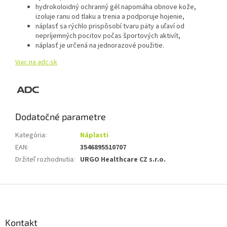
hydrokoloidný ochranný gél napomáha obnove kože,
izoluje ranu od tlaku a trenia a podporuje hojenie,
náplasť sa rýchlo prispôsobí tvaru päty a uľaví od
nepríjemných pocitov počas športových aktivít,
náplasť je určená na jednorazové použitie.
Viac na adc.sk
Dodatočné parametre
Kategória
:
Náplasti
EAN
:
3546895510707
Držiteľ rozhodnutia
:
URGO Healthcare CZ s.r.o.
Z
á
p
ä
Kontakt