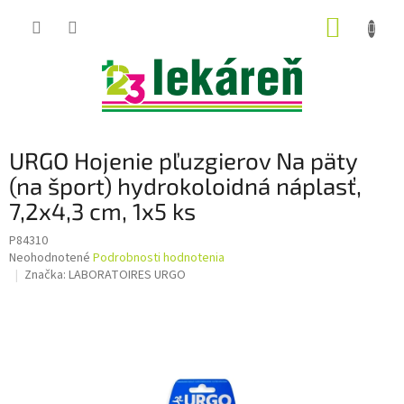
Prejsť
NÁKUP
na
obsah
KOŠÍK
URGO Hojenie pľuzgierov Na päty
(na šport) hydrokoloidná náplasť,
7,2x4,3 cm, 1x5 ks
P84310
Priemerné
Neohodnotené
Podrobnosti hodnotenia
hodnotenie
Značka:
LABORATOIRES URGO
produktu
je
0,0
z
5
hviezdičiek.