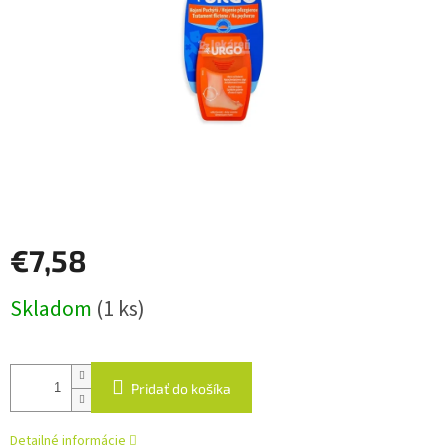
€7,58
Jednotková
Skladom
(1 ks)
cena:
Pridať do košíka
Detailné informácie