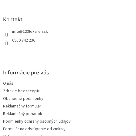
a
a
á
n
c
p
i
i
ä
Kontakt
e
e
t
p
info
@
123lekaren.sk
i
r
e
v
0950 742 236
k
y
v
ý
p
Informácie pre vás
i
s
O nás
u
Zdravie bez receptu
Obchodné podmienky
Reklamačný formulár
Reklamačný poriadok
Podmienky ochrany osobných údajov
Formulár na odstúpenie od zmluvy