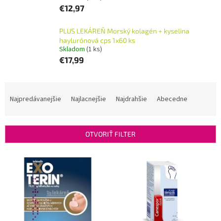
€12,97
PLUS LEKÁREŇ Morský kolagén + kyselina
haylurónová cps 1x60 ks
Skladom
(1 ks)
€17,99
R
a
Najpredávanejšie
Najlacnejšie
Najdrahšie
Abecedne
d
e
n
OTVORIŤ FILTER
i
e
V
p
ý
r
p
o
i
d
s
u
p
k