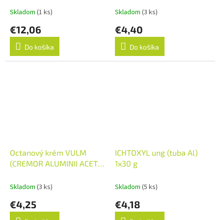
der (tuba lam.) 1x100 g
Skladom
(1 ks)
Skladom
(3 ks)
€12,06
€4,40
Do košíka
Do košíka
Octanový krém VULM
ICHTOXYL ung (tuba Al)
(CREMOR ALUMINII ACET.-
1x30 g
TARTAR.) crm der (tuba
lam.) 1x100 g
Skladom
(3 ks)
Skladom
(5 ks)
€4,25
€4,18