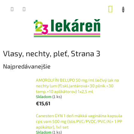
Prejsť
NÁKUP
na
obsah
KOŠÍK
Vlasy, nechty, pleť
, Strana 3
Najpredávanejšie
AMOROLFÍN BELUPO 50 mg/ml liečivý lak na
nechty lum (fľ.skl.jantárová+30 pilník.+30
tamp.+10 aplikátorov) 1x2,5 ml
Skladom
(1 ks)
€15,61
Canesten GYN 1 deň mäkká vaginálna kapsula
cps vam 500 mg (blis.PVC/PVDC/PVC/Al+ 1 PP
aplikátor), 1x1 set
Skladom
(1 ks)