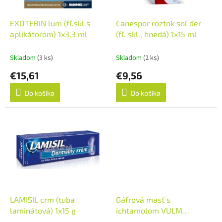
r
t
o
o
d
EXOTERIN lum (fľ.skl.s
Canespor roztok sol der
v
u
aplikátorom) 1x3,3 ml
(fľ. skl., hnedá) 1x15 ml
k
t
Skladom
(3 ks)
Skladom
(2 ks)
o
€15,61
€9,56
v
Do košíka
Do košíka
LAMISIL crm (tuba
Gáfrová masť s
laminátová) 1x15 g
ichtamolom VULM
(Ung.camp.-ichth.) ung